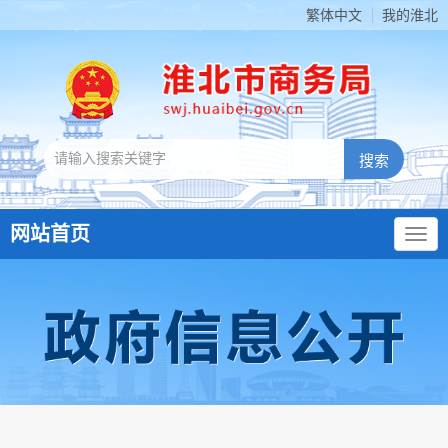
繁体中文
我的淮北
网站首页