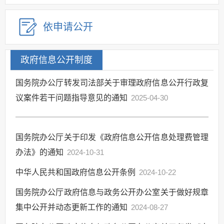
依申请公开
政府信息公开制度
国务院办公厅转发司法部关于审理政府信息公开行政复
议案件若干问题指导意见的通知
2025-04-30
国务院办公厅关于印发《政府信息公开信息处理费管理
办法》的通知
2024-10-31
中华人民共和国政府信息公开条例
2024-10-22
国务院办公厅政府信息与政务公开办公室关于做好规章
集中公开并动态更新工作的通知
2024-08-27