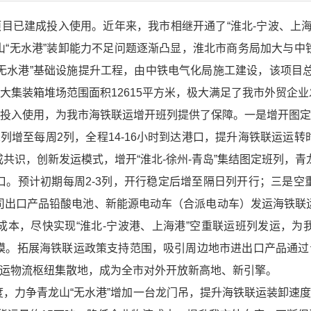
项目已建成投入使用。近年来，我市相继开通了“淮北-宁波、上
山“无水港”装卸能力不足问题逐渐凸显，淮北市商务局加大与中
山“无水港”基础设施提升工程，由中铁电气化局施工建设，该项目总
扩大集装箱堆场范围面积12615平方米，极大满足了我市外贸企
目投入使用，为我市海铁联运增开班列提供了保障。一是增开图定
周1列增至每周2列，全程14-16小时到达港口，提升海铁联运运
识，创新发运模式，增开“淮北-徐州-青岛”集结图定班列，青龙山发
口。预计初期每周2-3列，开行稳定后增至隔日列开行；三是空
司出口产品铅酸电池、新能源电动车（合派电动车）发运海铁联
成本，尽快实现“淮北-宁波港、上海港”空重联运班列发运，为
模。拓展海铁联运政策支持范围，吸引周边地市进出口产品通过青
货运物流枢纽集散地，成为全市对外开放新高地、新引擎。
力争青龙山“无水港”增加一台龙门吊，提升海铁联运装卸速度。2