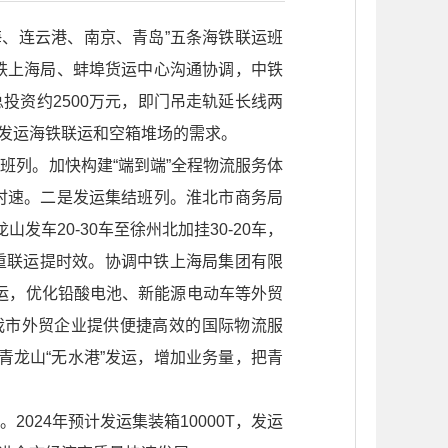
海、连云港、南京、青岛”五条海铁联运班
铁上海局、蚌埠货运中心沟通协调，中铁
投资约2500万元，即门吊走轨延长线两
业发运海铁联运和空箱堆场的需求。
班列。加快构建“端到端”全程物流服务体
转时速。二是发运集结班列。淮北市商务局
车20-30车至徐州北加挂30-20车，
重联运提时效。协调中铁上海局集团有限
运，优化铅酸电池、新能源电动车等外贸
我市外贸企业提供便捷高效的国际物流服
龙山“无水港”发运，增加业务量，把青
024年预计发运集装箱10000T，发运