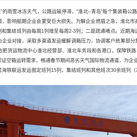
强”的雨雪冰冻天气，公路运输停滞，“淮北--青岛”每个集装箱公路
重，影响船期企业会蒙受巨大损失。为解企业燃眉之急，淮北市
班列和集结班列由每周1列增至每周2-3列；二是疏通堵点。近期
企业对接，采取多渠道发运缓解调箱压力，协调客户统筹部分集
合肥货运物流中心淮北经营部、淮北车务段和各港口，保障铁路车
保证空箱运转需求，畅通春节期间恶劣天气国际物流通道，为企
海铁联运发运图定班列15列，集结班列和其他班次30余班列（次