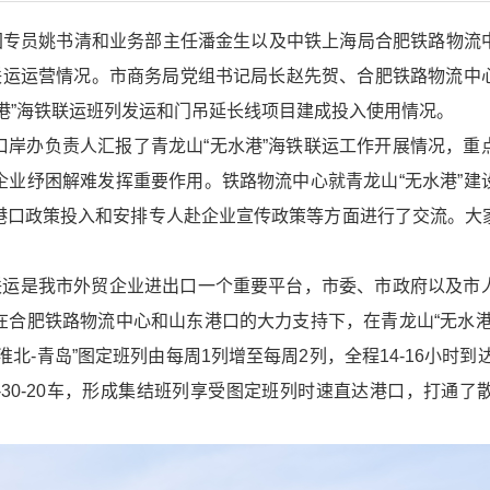
集团专员姚书清和业务部主任潘金生以及中铁上海局合肥铁路物流
铁联运运营情况。市商务局党组书记局长赵先贺、合肥铁路物流中
港”海铁联运班列发运和门吊延长线项目建成投入使用情况。
口岸办负责人汇报了青龙山“无水港”海铁联运工作开展情况，重
企业纾困解难发挥重要作用。铁路物流中心就青龙山“无水港”建
港口政策投入和安排专人赴企业宣传政策等方面进行了交流。大
铁联运是我市外贸企业进出口一个重要平台，市委、市政府以及市
在合肥铁路物流中心和山东港口的大力支持下，在青龙山“无水港
北-青岛”图定班列由每周1列增至每周2列，全程14-16小时到达
挂40-30-20车，形成集结班列享受图定班列时速直达港口，打