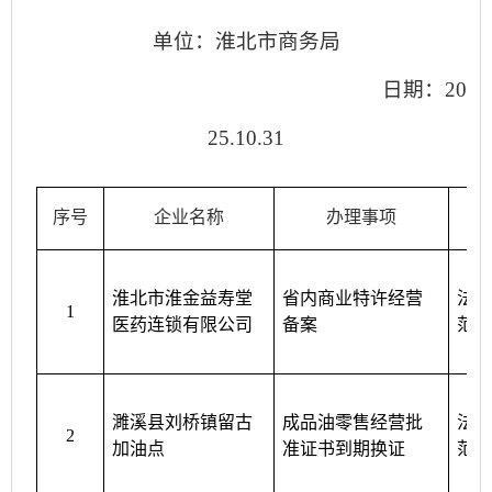
单位：
淮北
市商务局
日期：
20
25
.
10.31
序号
企业名称
办理事项
淮北市淮金益寿堂
省内商业特许经营
法
1
医药连锁有限公司
备案
范
濉溪县刘桥镇留古
成品油零售经营批
法
2
加油点
准证书到期换证
范