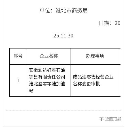
单位：
淮北
市商务局
日期：
20
25
.
11.30
序号
企业名称
办理事项
安徽润达好雅石油
法
销售有限责任公司
成品油零售经营企业
1
营
淮北叁零零陆加油
名称变更审批
售
站
返回顶部